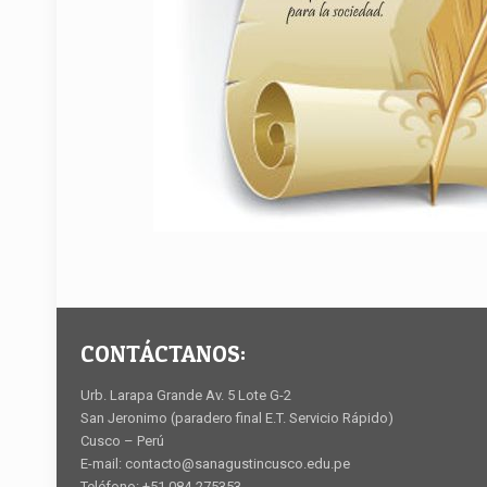
CONTÁCTANOS:
Urb. Larapa Grande Av. 5 Lote G-2
San Jeronimo (paradero final E.T. Servicio Rápido)
Cusco – Perú
E-mail: contacto@sanagustincusco.edu.pe
Teléfono: +51 084-275353